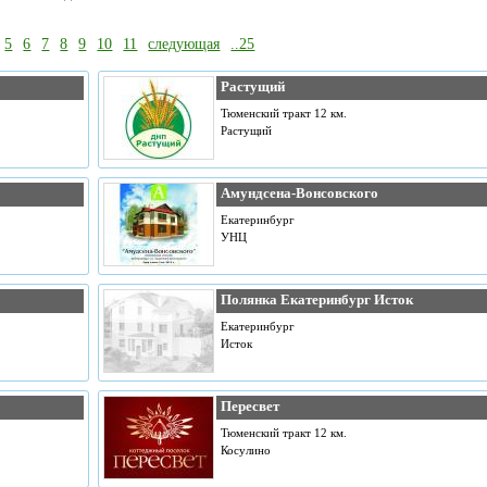
5
6
7
8
9
10
11
следующая
..25
Растущий
Тюменский тракт 12 км.
Растущий
Амундсена-Вонсовского
Екатеринбург
УНЦ
Полянка Екатеринбург Исток
Екатеринбург
Исток
Пересвет
Тюменский тракт 12 км.
Косулино