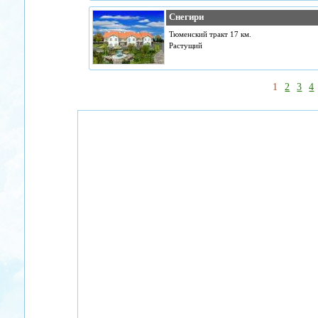
Снегири
Тюменский тракт 17 км.
Растущий
1
2
3
4