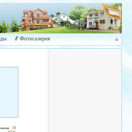
ады
Фотогалерея
10
транице