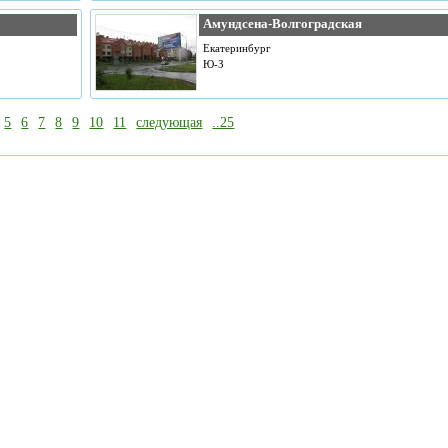
Амундсена-Волгоградская
Екатеринбург
Ю-З
5
6
7
8
9
10
11
следующая
..25