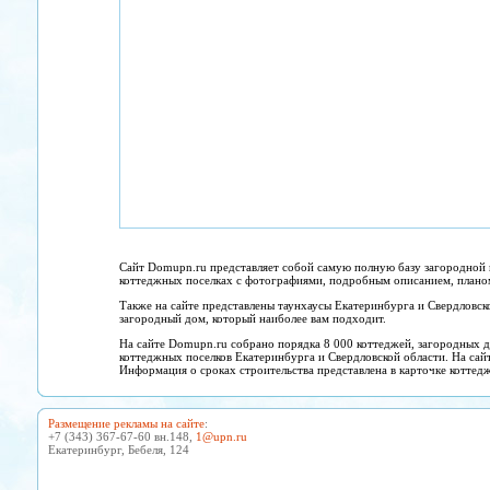
Сайт Domupn.ru представляет собой самую полную базу загородной 
коттеджных поселках с фотографиями, подробным описанием, планом 
Также на сайте представлены таунхаусы Екатеринбурга и Свердловск
загородный дом, который наиболее вам подходит.
На сайте Domupn.ru собрано порядка 8 000 коттеджей, загородных д
коттеджных поселков Екатеринбурга и Свердловской области. На сай
Информация о сроках строительства представлена в карточке коттедж
Размещение рекламы на сайте
:
+7 (343) 367-67-60 вн.148,
1@upn.ru
Екатеринбург, Бебеля, 124