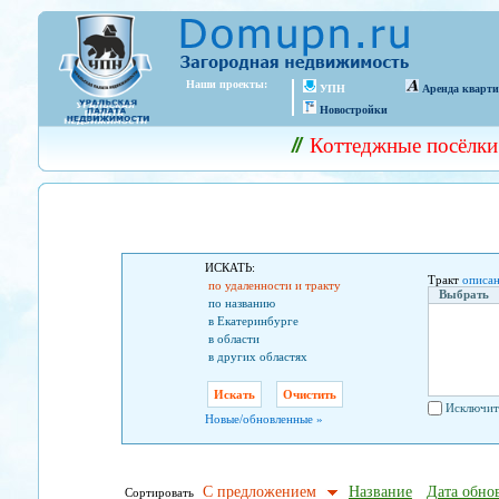
Наши проекты:
УПН
Аренда кварт
Новостройки
Коттеджные посёлки
ИСКАТЬ:
Тракт
описан
по удаленности и тракту
Выбрать
по названию
в Екатеринбурге
в области
в других областях
Исключит
Новые/обновленные »
С предложением
Название
Дата обно
Сортировать