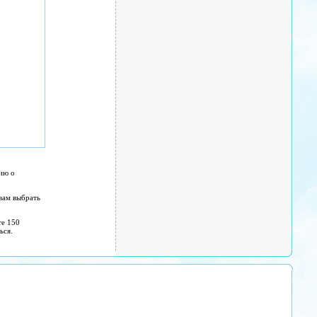
ию о
вам выбрать
те 150
ься.