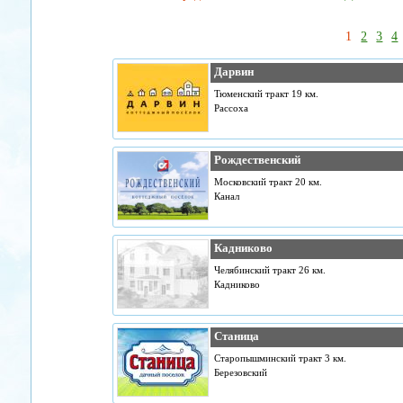
1
2
3
4
Дарвин
Тюменский тракт 19 км.
Рассоха
Рождественский
Московский тракт 20 км.
Канал
Кадниково
Челябинский тракт 26 км.
Кадниково
Станица
Старопышминский тракт 3 км.
Березовский