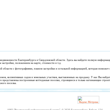
недвижимости Екатеринбурга и Свердловской области. Здесь вы найдете полную информац
застройки, положением на карте, стоимости и т.д.
ой области с фотографиями, планом застройки и остальной информацией, которая поможет 
омов, коллективных садов и земельных участков, выставленных на продажу. У нас Вы найде
те представлены построенные коттеджные поселки, строящиеся и только начинающие строит
ного поселка.
АНО "Риэлторский информационный центр", © 2020 Екатеринбург, Бебеля, 124