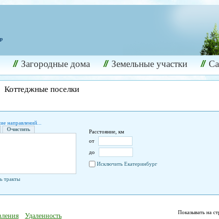
ир
Загородные дома
Земельные участки
С
Коттеджные поселки
ие направлений...
Очистить
Расстояние, км
от
до
Исключить Екатеринбург
ь тракты
Показывать на с
вления
Удаленность