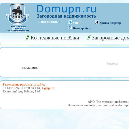
Наши проекты:
УПН
Аренда квартир
Новостройки
Коттеджные посёлки
Загородные до
Реклама
нет данных...
Размещение рекламы на сайте
:
+7 (343) 367-67-60 вн.148,
1@upn.ru
Екатеринбург, Бебеля, 124
АНО "Риэлторский информаци
Использование информации с сайта domupn.