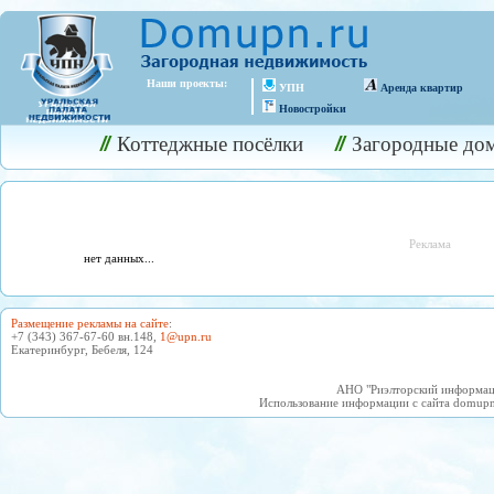
Наши проекты:
УПН
Аренда квартир
Новостройки
Коттеджные посёлки
Загородные до
Реклама
нет данных...
Размещение рекламы на сайте
:
+7 (343) 367-67-60 вн.148,
1@upn.ru
Екатеринбург, Бебеля, 124
АНО "Риэлторский информаци
Использование информации с сайта domupn.