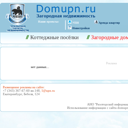
Наши проекты:
УПН
Аренда квартир
Новостройки
Коттеджные посёлки
Загородные до
Реклама
нет данных...
Размещение рекламы на сайте
:
+7 (343) 367-67-60 вн.148,
1@upn.ru
Екатеринбург, Бебеля, 124
АНО "Риэлторский информаци
Использование информации с сайта domupn.