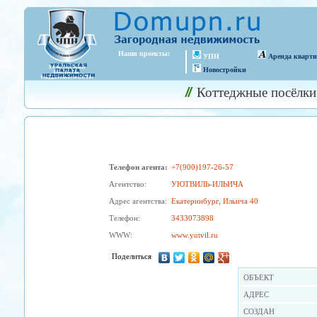
Наши проекты:
УПН
Аренда кварт
Новостройки
Коттеджные посёлки
Телефон агента:
+7(900)197-26-57
Агентство:
УЮТВИЛЬ-ИЛЬИЧА
Адрес агентства:
Екатеринбург, Ильича 40
Телефон:
3433073898
WWW:
www.yutvil.ru
Поделиться
OБЪЕКТ
АДРЕС
СОЗДАН