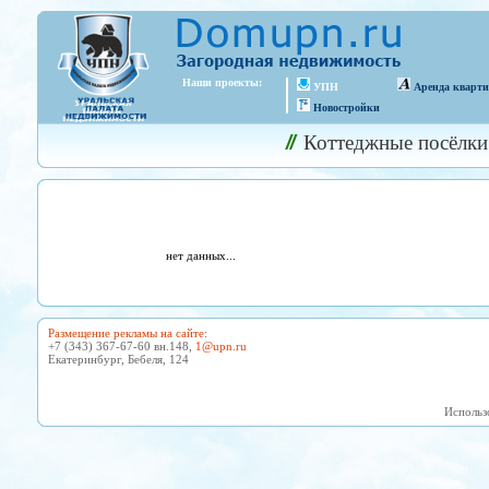
Наши проекты:
УПН
Аренда кварт
Новостройки
Коттеджные посёлки
нет данных...
Размещение рекламы на сайте
:
+7 (343) 367-67-60 вн.148,
1@upn.ru
Екатеринбург, Бебеля, 124
Использ