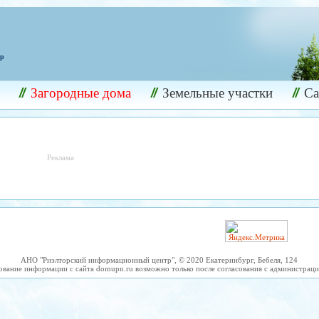
ир
Загородные дома
Земельные участки
С
Реклама
АНО "Риэлторский информационный центр", © 2020 Екатеринбург, Бебеля, 124
ование информации с сайта domupn.ru возможно только после согласования с администраци