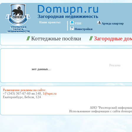
Наши проекты:
УПН
Аренда квартир
Новостройки
Коттеджные посёлки
Загородные до
Реклама
нет данных...
Размещение рекламы на сайте
:
+7 (343) 367-67-60 вн.148,
1@upn.ru
Екатеринбург, Бебеля, 124
АНО "Риэлторский информаци
Использование информации с сайта domupn.