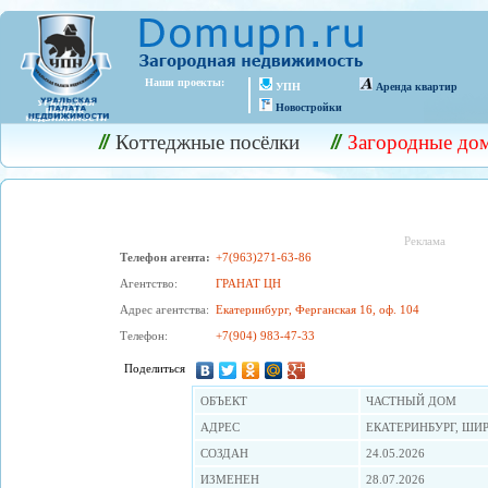
Наши проекты:
УПН
Аренда квартир
Новостройки
Коттеджные посёлки
Загородные до
Реклама
Телефон агента:
+7(963)271-63-86
Агентство:
ГРАНАТ ЦН
Адрес агентства:
Екатеринбург, Ферганская 16, оф. 104
Телефон:
+7(904) 983-47-33
Поделиться
OБЪЕКТ
ЧАСТНЫЙ ДОМ
АДРЕС
ЕКАТЕРИНБУРГ, ШИР
СОЗДАН
24.05.2026
ИЗМЕНЕН
28.07.2026