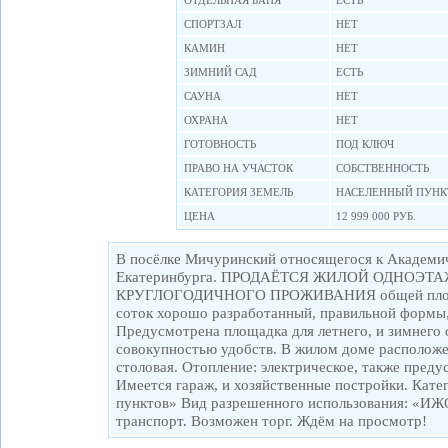
ОТДЕЛЬНАЯ БАНЯ
ЕСТЬ
СПОРТЗАЛ
НЕТ
КАМИН
НЕТ
ЗИМНИЙ САД
ЕСТЬ
САУНА
НЕТ
ОХРАНА
НЕТ
ГОТОВНОСТЬ
ПОД КЛЮЧ
ПРАВО НА УЧАСТОК
СОБСТВЕННОСТЬ
КАТЕГОРИЯ ЗЕМЕЛЬ
НАСЕЛЕННЫЙ ПУНК
ЦЕНА
12 999 000 РУБ.
В посёлке Мичуринский относящегося к Академи
Екатеринбурга. ПРОДАЁТСЯ ЖИЛОЙ ОДНОЭТ
КРУГЛОГОДИЧНОГО ПРОЖИВАНИЯ общей площадь
соток хорошо разработанный, правильной формы,
Предусмотрена площадка для летнего, и зимнего 
совокупностью удобств. В жилом доме расположен
столовая. Отопление: электрическое, также пред
Имеется гараж, и хозяйственные постройки. Кате
пунктов» Вид разрешенного использования: «ИЖ
транспорт. Возможен торг. Ждём на просмотр!