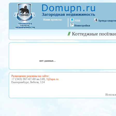
Наши проекты:
УПН
Аренда кварт
Новостройки
Коттеджные посёлки
нет данных...
Размещение рекламы на сайте
:
+7 (343) 367-67-60 вн.148,
1@upn.ru
Екатеринбург, Бебеля, 124
Использ