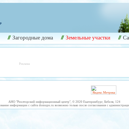
ир
Загородные дома
Земельные участки
С
Реклама
АНО "Риэлторский информационный центр", © 2020 Екатеринбург, Бебеля, 124
ование информации с сайта domupn.ru возможно только после согласования с администраци