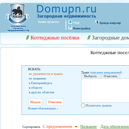
Наши проекты:
УПН
Аренда квартир
Новостройки
Коттеджные посёлки
Загородные до
Коттеджные посе
ИСКАТЬ:
Тракт
описание направлений...
по удаленности и тракту
Выбрать
Очистить
по названию
в Екатеринбурге
в области
в других областях
Исключить тракты
Новые/обновленные »
С предложением
Название
Дата обновлени
Сортировать