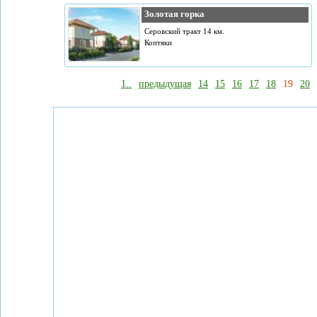
Золотая горка
Серовский тракт 14 км.
Коптяки
1..
предыдущая
14
15
16
17
18
19
20