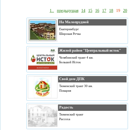
1..
предыдущая
14
15
16
17
18
19
20
На Малопрудной
Екатеринбург
Широкая Речка
Жилой район "Центральный исток"
Челябинский тракт 4 км.
Большой Исток
Свой дом ДПК
Тюменский тракт 30 км.
Поварня
Радость
Тюменский тракт
Рассоха