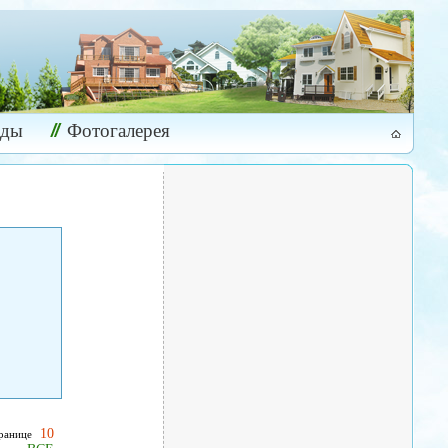
ады
Фотогалерея
10
транице