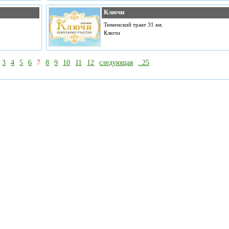
Ключи
Тюменский тракт 31 км.
Ключи
3
4
5
6
7
8
9
10
11
12
следующая
..25