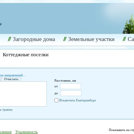
ир
Загородные дома
Земельные участки
С
Коттеджные поселки
ие направлений...
Очистить
Расстояние, км
от
до
Исключить Екатеринбург
ь тракты
Показывать на с
вления
Удаленность