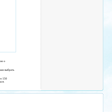
ию о
вам выбрать
те 150
ься.