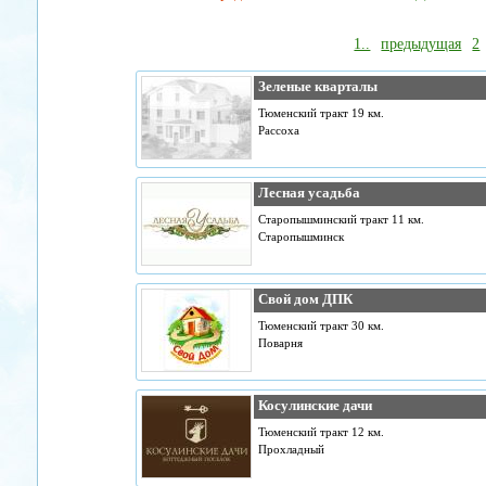
1..
предыдущая
2
Зеленые кварталы
Тюменский тракт 19 км.
Рассоха
Лесная усадьба
Старопышминский тракт 11 км.
Старопышминск
Свой дом ДПК
Тюменский тракт 30 км.
Поварня
Косулинские дачи
Тюменский тракт 12 км.
Прохладный