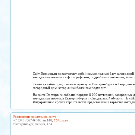
Сайт Domupn.ru представляет собой самую полную базу загородной 
коттеджных поселках с фотографиями, подробным описанием, планом 
Также на сайте представлены таунхаусы Екатеринбурга и Свердловск
загородный дом, который наиболее вам подходит.
На сайте Domupn.ru собрано порядка 8 000 коттеджей, загородных д
коттеджных поселков Екатеринбурга и Свердловской области. На сай
Информация о сроках строительства представлена в карточке коттедж
Размещение рекламы на сайте
:
+7 (343) 367-67-60 вн.148,
1@upn.ru
Екатеринбург, Бебеля, 124