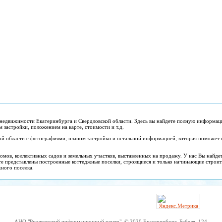
недвижимости Екатеринбурга и Свердловской области. Здесь вы найдете полную информац
застройки, положением на карте, стоимости и т.д.
ой области с фотографиями, планом застройки и остальной информацией, которая поможет 
омов, коллективных садов и земельных участков, выставленных на продажу. У нас Вы найде
те представлены построенные коттеджные поселки, строящиеся и только начинающие строит
ного поселка.
АНО "Риэлторский информационный центр", © 2020 Екатеринбург, Бебеля, 124