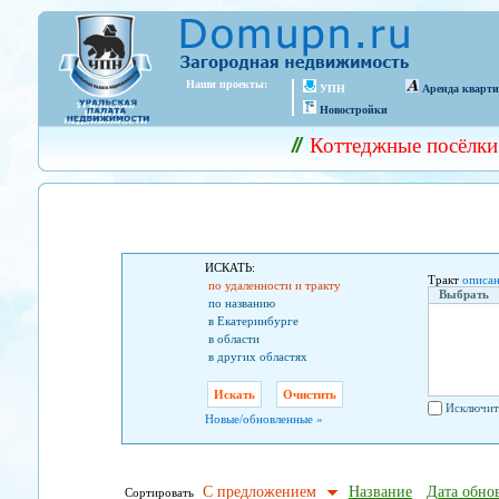
Наши проекты:
УПН
Аренда кварт
Новостройки
Коттеджные посёлки
ИСКАТЬ:
Тракт
описан
по удаленности и тракту
Выбрать
по названию
в Екатеринбурге
в области
в других областях
Исключит
Новые/обновленные »
С предложением
Название
Дата обно
Сортировать