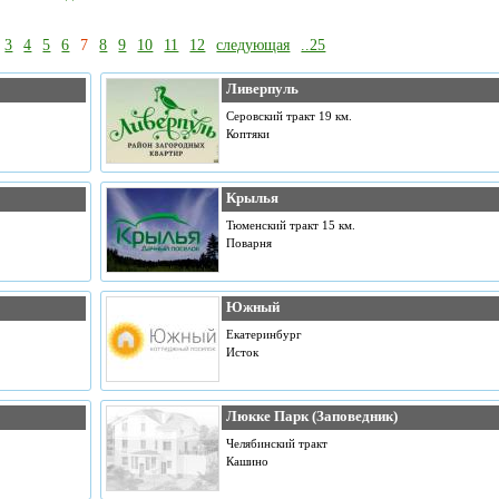
3
4
5
6
7
8
9
10
11
12
следующая
..25
Ливерпуль
Серовский тракт 19 км.
Коптяки
Крылья
Тюменский тракт 15 км.
Поварня
Южный
Екатеринбург
Исток
Люкке Парк (Заповедник)
Челябинский тракт
Кашино